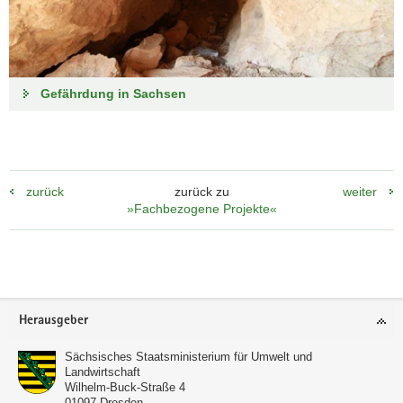
Gefährdung in Sachsen
zurück
zurück zu
weiter
»Fachbezogene Projekte«
Footer-
Herausgeber
Bereich
Sächsisches Staatsministerium für Umwelt und
Landwirtschaft
Wilhelm-Buck-Straße 4
01097
Dresden