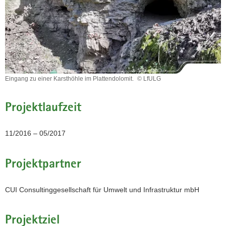
a
v
i
g
a
t
Eingang zu einer Karsthöhle im Plattendolomit.
© LfULG
i
Eingang
o
zu
n
Projektlaufzeit
einer
Karsthöhle
im
11/2016 – 05/2017
Plattendolomit.
Projektpartner
CUI Consultinggesellschaft für Umwelt und Infrastruktur mbH
Projektziel