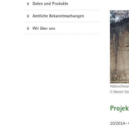
Daten und Produkte
a
v
Amtliche Bekanntmachungen
i
g
Wir über uns
a
t
i
o
n
Abbruchwand
© Maren Sal
Abbruchw
eines
Projek
Felsens
in
der
10/2014– 
Sächsisch