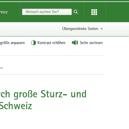
Suchbegriff
rvice
Suche starten
Übergeordnete Seiten
tgröße anpassen
Kontrast erhöhen
Seite vorlesen
e«
rch große Sturz- und
 Schweiz