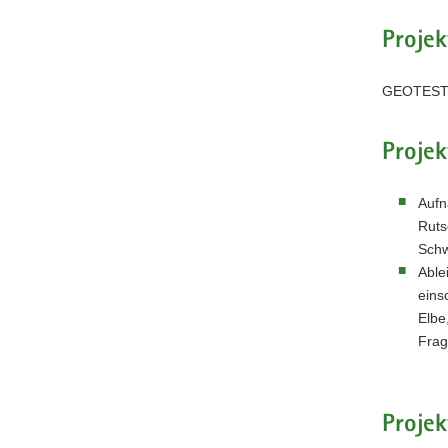
Schweiz
mit
Projek
Schwächeh
(roter
Pfeil).
GEOTEST
Projek
Aufn
Ruts
Schw
Able
eins
Elbe
Frag
Projek