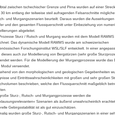
lbtal zwischen tschechischer Grenze und Pirna wurden auf einer Strec
 30 km entlang der teilweise steil aufragenden Felsanschnitte mögliche
ch- und Murgangszenarien beurteilt. Daraus wurden die Auswirkungen 
fer und den gesamten Flussquerschnitt unter Einbeziehung von numer
llierungen abgeleitet.
Prozesse Sturz / Rutsch und Murgang wurden mit dem Modell RAMMS
chnet. Das dynamische Modell RAMMS wurde am schweizerischen
enössischen Forschungsinstitut WSL/SLF entwickelt. In einer angepas
 dieses auch zur Modellierung von Bergstürzen (sehr große Sturzproz
endet werden. Für die Modellierung der Murgangprozesse wurde das 
 Modul verwendet.
ehend von den morphologischen und geologischen Gegebenheiten w
gnisse und Eintrittswahrscheinlichkeiten mit großen und sehr großen St
chvolumen beschrieben, welche den Flussquerschnitt maßgeblich betr
ten.
große Sturz-, Rutsch- und Murgangprozesse werden die
klausungsrelevanten« Szenarien als äußerst unwahrscheinlich erachtet
relle Gebirgsstabilität ist als gut einzuschätzen.
malig wurden große Sturz-, Rutsch- und Murgangszenarien in einer se