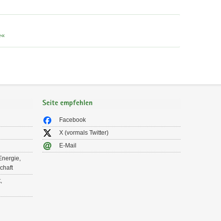
e«
Seite empfehlen
Facebook
X (vormals Twitter)
E-Mail
Energie,
chaft
,