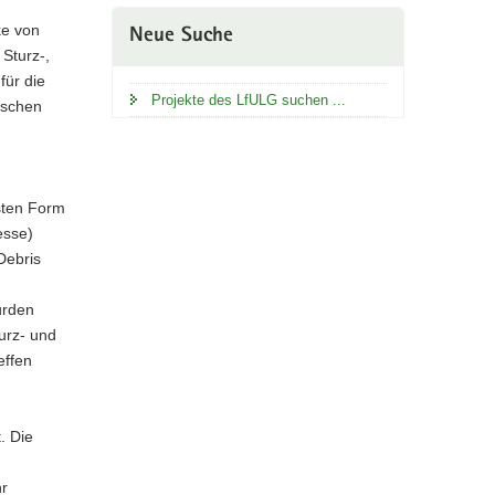
ke von
Neue Suche
 Sturz-,
für die
Projekte des LfULG suchen ...
ischen
sten Form
esse)
Debris
urden
urz- und
effen
. Die
hr