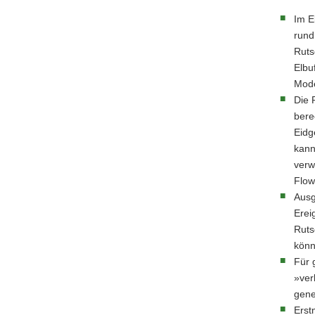
Im E
rund
Ruts
Elbu
Mode
Die 
bere
Eidg
kann
verw
Flow
Ausg
Erei
Ruts
könn
Für 
»ver
gene
Erst