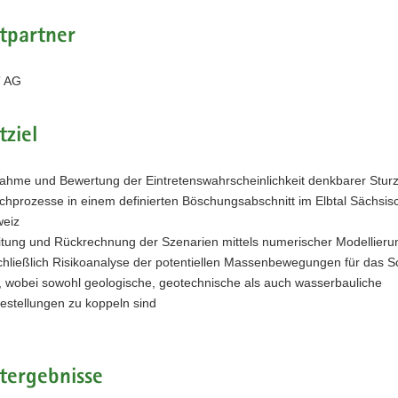
tpartner
orizont
 AG
tziel
ahme und Bewertung der Eintretenswahrscheinlichkeit denkbarer Stur
chprozesse in einem definierten Böschungsabschnitt im Elbtal Sächsis
eiz
itung und Rückrechnung der Szenarien mittels numerischer Modellieru
chließlich Risikoanalyse der potentiellen Massenbewegungen für das S
, wobei sowohl geologische, geotechnische als auch wasserbauliche
estellungen zu koppeln sind
tergebnisse