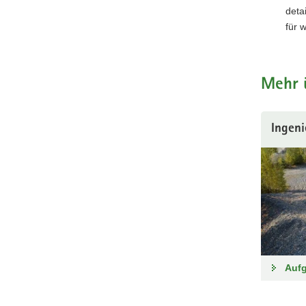
deta
für 
Mehr 
Ingeni
Auf