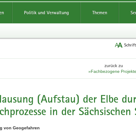
reifende
en
Politik und Verwaltung
Themen
Se
Schrif
zurück zu
»Fachbezogene Projekt
lausung (Aufstau) der Elbe du
chprozesse in der Sächsischen
g von Geogefahren