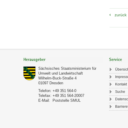
zurück
Footer-
Bereich
Herausgeber
Service
Sächsisches Staatsministerium für
Übersic
Umwelt und Landwirtschaft
Impres
Wilhelm-Buck-Straße 4
01097
Dresden
Kontakt
Telefon:
+49 351 564-0
Suche
Telefax:
+49 351 564-20007
Datensc
E-Mail:
Poststelle SMUL
Barriere