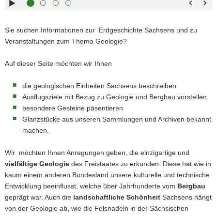
Pfeiltaste
Zurück
a
links :
blättern
v
Pfeiltaste
Bildunterschrift
Sie suchen Informationen zur
Erdgeschichte Sachsens und zu
i
oben :
anzeigen
Veranstaltungen zum Thema Geologie?
g
Pfeiltaste
Bildunterschrift
a
unten :
verbergen
Auf dieser Seite möchten wir Ihnen
t
Eingabetaste
Vollbildmodus
i
:
öffnen
die geologischen Einheiten Sachsens beschreiben
o
Leertaste :
Bilderschau
Ausflugsziele mit Bezug zu Geologie und Bergbau vorstellen
n
abspielen
besondere Gesteine päsentieren
Glanzstücke aus unseren Sammlungen und Archiven bekannt
machen.
Wir möchten Ihnen Anregungen geben, die einzigartige und
vielfältige Geologie
des Freistaates zu erkunden. Diese hat wie in
kaum einem anderen Bundesland unsere kulturelle und technische
Entwicklung beeinflusst, welche über Jahrhunderte vom
Bergbau
geprägt war. Auch die
landschaftliche Schönheit
Sachsens hängt
von der Geologie ab, wie die Felsnadeln in der Sächsischen