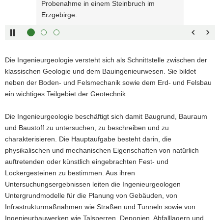
Pfeiltaste
Zurück
Probenahme in einem Steinbruch im
a
links :
blättern
Erzgebirge.
v
Pfeiltaste
Bildunterschrift
i
oben :
anzeigen
g
Pfeiltaste
Bildunterschrift
a
unten :
verbergen
Die Ingenieurgeologie versteht sich als Schnittstelle zwischen der
t
Eingabetaste
Vollbildmodus
klassischen Geologie und dem Bauingenieurwesen. Sie bildet
i
:
öffnen
neben der Boden- und Felsmechanik sowie dem Erd- und Felsbau
o
Leertaste :
Bilderschau
ein wichtiges Teilgebiet der Geotechnik.
n
abspielen
Die Ingenieurgeologie beschäftigt sich damit Baugrund, Bauraum
und Baustoff zu untersuchen, zu beschreiben und zu
charakterisieren. Die Hauptaufgabe besteht darin, die
physikalischen und mechanischen Eigenschaften von natürlich
auftretenden oder künstlich eingebrachten Fest- und
Lockergesteinen zu bestimmen. Aus ihren
Untersuchungsergebnissen leiten die Ingenieurgeologen
Untergrundmodelle für die Planung von Gebäuden, von
Infrastrukturmaßnahmen wie Straßen und Tunneln sowie von
Ingenieurbauwerken wie Talsperren, Deponien, Abfalllagern und