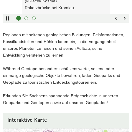
(© Jacek Kozma)
rechts :
blättern
a
Rakotzbrücke bei Kromlau.
Pfeiltaste
Zurück
v
links :
blättern
i
Pfeiltaste
Bildunterschrift
g
oben :
anzeigen
a
Regionen mit seltenen geologischen Bildungen, Felsformationen,
Pfeiltaste
Bildunterschrift
t
Fossilfundstellen und Höhlen laden ein, in die Vergangenheit
unten :
verbergen
i
unseres Planeten zu reisen und seinen Aufbau, seine
Eingabetaste
Vollbildmodus
o
Entwicklung verstehen zu lernen.
:
öffnen
n
Leertaste :
Bilderschau
Während Geotope besonders schützenswerte, seltene oder
abspielen
einmalige geologische Objekte bewahren, laden Geoparks und
Geopfade zu touristischen Entdeckungstouren ein.
Erkunden Sie Sachsens spannende Erdgeschichte in unseren
Geoparks und Geotopen sowie auf unseren Geopfaden!
Interaktive Karte