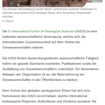
a
Das Kloster Wechselburg wurde neben zahlreichen anderen Gebäuden in
v
Sachsen aus einem IUGS Heritage Stone, dem Rochlitzer Porphyrtuff,
i
errichtet.
g
© LfULG
Das
a
Kloster
Die
International Union of Geological Sciences
(IUGS) ist eine
t
Wechselburg
weltweite wissenschaftliche Vereinigung, welche sich der
i
wurde
internationalen Zusammenarbeit auf dem Gebiet der
o
neben
zahlreichen
Geowissenschaften widmet.
n
anderen
Gebäuden
Die IUGS fördert länderübergreifende wissenschaftliche Tätigkeit,
in
indem sie globale Standards erarbeitet, Publikationen sowie die
Sachsen
Ausbildung von Geowissenschaftlern unterstützt. Ein besonderes
aus
einem
Anliegen der Organisation ist es, die Wahrnehmung der
IUGS
Geowissenschaften in der Öffentlichkeit zu stärken.
Heritage
Stone,
Dem Schutz des globalen geologischen Erbes hat sich eine
dem
Kommission des IUGS verschrieben, welche international
Rochlitzer
Porphyrtuff,
bedeutsame Regionen, Aufschlüsse und Gesteine ausweist. Als