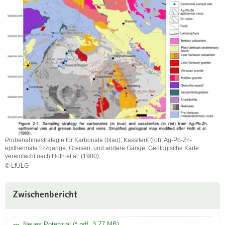
Probenahmestrategie für Karbonate (blau), Kassiterit (rot), Ag-Pb-Zn-
epithermale Erzgänge, Greisen, und andere Gänge. Geologische Karte
vereinfacht nach Hoth et al. (1980).
© LfULG
Probenahmestrategie
für
Karbonate
Zwischenbericht
(blau),
Kassiterit
(rot),
Neues Potenzial (*.pdf, 3,77 MB)