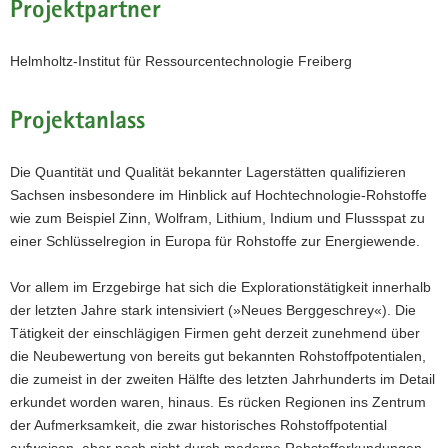
Projektpartner
Helmholtz-
Institut
Freiberg
Helmholtz-Institut für Ressourcentechnologie Freiberg
für
Ressourcenforschung
HiF
Projektanlass
mit
Dr.
Uwe
Die Quantität und Qualität bekannter Lagerstätten qualifizieren
Lehmann
Sachsen insbesondere im Hinblick auf Hochtechnologie-Rohstoffe
vom
wie zum Beispiel Zinn, Wolfram, Lithium, Indium und Flussspat zu
LfULG
(links)
einer Schlüsselregion in Europa für Rohstoffe zur Energiewende.
bei
der
Vor allem im Erzgebirge hat sich die Explorationstätigkeit innerhalb
Probenahme
der letzten Jahre stark intensiviert (»Neues Berggeschrey«). Die
an
einem
Tätigkeit der einschlägigen Firmen geht derzeit zunehmend über
Bohrkern
die Neubewertung von bereits gut bekannten Rohstoffpotentialen,
der
die zumeist in der zweiten Hälfte des letzten Jahrhunderts im Detail
1965
erkundet worden waren, hinaus. Es rücken Regionen ins Zentrum
durchgeführten
der Aufmerksamkeit, die zwar historisches Rohstoffpotential
Zinnerkundung
Seiffen.