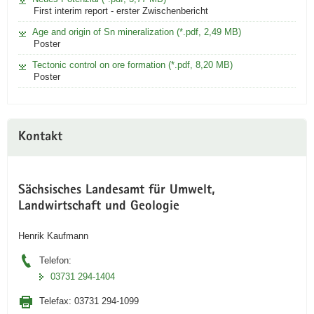
Ag-
First interim report - erster Zwischenbericht
Pb-
Age and origin of Sn mineralization (*.pdf, 2,49 MB)
Zn-
Poster
epithermale
Erzgänge,
Tectonic control on ore formation (*.pdf, 8,20 MB)
Greisen,
Poster
und
andere
Gänge.
Geologische
Kontakt
Karte
vereinfacht
nach
Hoth
Sächsisches Landesamt für Umwelt,
et
Landwirtschaft und Geologie
al.
(1980).
Henrik Kaufmann
Telefon:
03731 294-1404
Telefax:
03731 294-1099