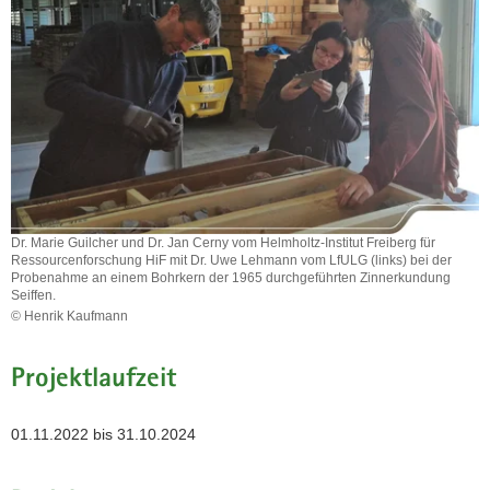
a
v
i
g
a
t
i
o
n
Dr. Marie Guilcher und Dr. Jan Cerny vom Helmholtz-Institut Freiberg für
Ressourcenforschung HiF mit Dr. Uwe Lehmann vom LfULG (links) bei der
Probenahme an einem Bohrkern der 1965 durchgeführten Zinnerkundung
Seiffen.
© Henrik Kaufmann
Dr.
Marie
Projektlaufzeit
Guilcher
und
Dr.
01.11.2022 bis 31.10.2024
Jan
Cerny
vom