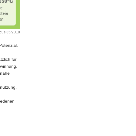
ocus 35/2010
otenzial.
lich für
ewinnung.
nnahe
rnutzung.
hiedenen