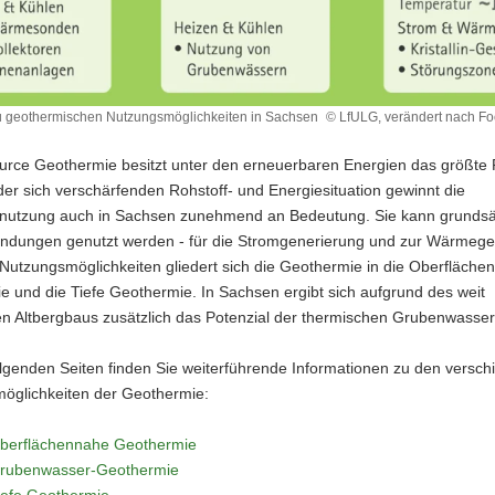
u geothermischen Nutzungsmöglichkeiten in Sachsen
© LfULG, verändert nach F
urce Geothermie besitzt unter den erneuerbaren Energien das größte P
schen
er sich verschärfenden Rohstoff- und Energiesituation gewinnt die
öglichkeiten
utzung auch in Sachsen zunehmend an Bedeutung. Sie kann grundsätz
ndungen genutzt werden - für die Stromgenerierung und zur Wärmeg
Nutzungsmöglichkeiten gliedert sich die Geothermie in die Oberfläche
 und die Tiefe Geothermie. In Sachsen ergibt sich aufgrund des weit
ten Altbergbaus zusätzlich das Potenzial der thermischen Grubenwasse
olgenden Seiten finden Sie weiterführende Informationen zu den versc
öglichkeiten der Geothermie:
berflächennahe Geothermie
rubenwasser-Geothermie
iefe Geothermie