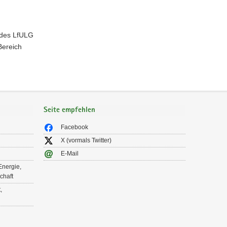
b des LfULG
Bereich
Seite empfehlen
Facebook
X (vormals Twitter)
E-Mail
Energie,
chaft
,