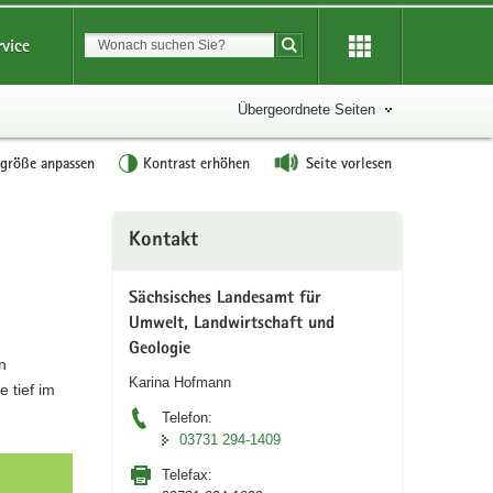
Suchbegriff
rvice
Suche starten
Übergeordnete Seiten
tgröße anpassen
Kontrast erhöhen
Seite vorlesen
Weitere
Kontakt
Information
Sächsisches Landesamt für
Umwelt, Landwirtschaft und
Geologie
n
Karina Hofmann
 tief im
Telefon:
03731 294-1409
Telefax: