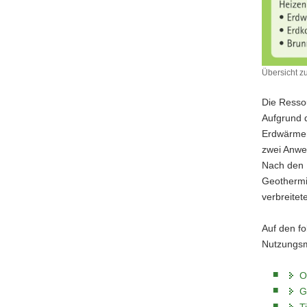
Übersicht z
Übersicht
zu
Die Resso
geothermi
Aufgrund d
Nutzungsm
Erdwärmen
in
Sachsen
zwei Anwe
Nach den 
Geothermie
verbreite
Auf den f
Nutzungsm
O
G
T