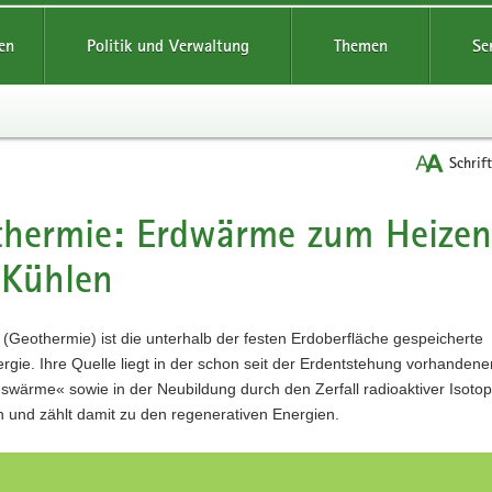
reifende
en
Politik und Verwaltung
Themen
Se
Schrif
thermie: Erdwärme zum Heizen
t
 Kühlen
Geothermie) ist die unterhalb der festen Erdoberfläche gespeicherte
ie. Ihre Quelle liegt in der schon seit der Erdentstehung vorhandene
wärme« sowie in der Neubildung durch den Zerfall radioaktiver Isotope
 und zählt damit zu den regenerativen Energien.