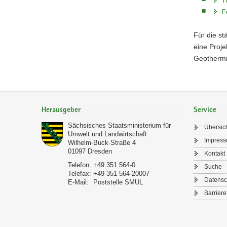
F
Für die st
eine Proj
Geothermi
Footer-
Bereich
Herausgeber
Service
Sächsisches Staatsministerium für
Übersic
Umwelt und Landwirtschaft
Impres
Wilhelm-Buck-Straße 4
01097
Dresden
Kontakt
Telefon:
+49 351 564-0
Suche
Telefax:
+49 351 564-20007
Datensc
E-Mail:
Poststelle SMUL
Barriere