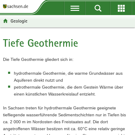
P
P
H
W
F
o
o
a
e
o
r
r
u
i
o
Geologie
t
t
p
t
t
a
a
t
e
e
l
l
i
r
r
Tiefe Geothermie
Hauptinhalt
ü
n
n
e
-
b
a
h
I
B
e
v
a
n
e
Die Tiefe Geothermie gliedert sich in:
r
i
l
f
r
g
g
t
o
e
hydrothermale Geothermie, die warme Grundwässer aus
r
a
r
i
Aquiferen direkt nutzt und
e
t
m
c
petrothermale Geothermie, die dem Gestein Wärme über
i
i
a
h
einen künstlichen Wasserkreislauf entzieht.
f
o
t
e
n
i
In Sachsen treten für hydrothermale Geothermie geeignete
n
o
tiefliegende wasserführende Sedimentschichten nur in Tiefen bis
d
n
ca. 2 000 m im Nordosten des Freistaates auf. Die dort
e
angetroffenen Wässer besitzen mit ca. 60°C eine relativ geringe
N