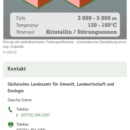
Prinzip der petrothermalen Tiefengeothermie - schematische Darstellung einer
sog. Dublette.
© LfULG
Prinzip
der
Weitere
petrothermalen
Kontakt
Information
Tiefengeothermie
-
schematische
Sächsisches Landesamt für Umwelt, Landwirtschaft und
Darstellung
Geologie
einer
Sascha Görne
sog.
Dublette.
Telefon:
(03731) 294-1207
Telefax: