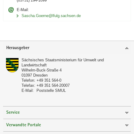
(03731) 294-1099
E-Mail:
Sascha.Goerne@lfulg.sachsen.de
Footer-
Herausgeber
Bereich
Sächsisches Staatsministerium für Umwelt und
Landwirtschaft
Wilhelm-Buck-Straße 4
01097
Dresden
Telefon:
+49 351 564-0
Telefax:
+49 351 564-20007
E-Mail:
Poststelle SMUL
Service
Verwandte Portale