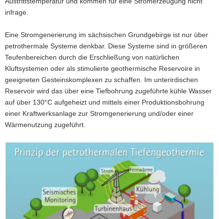
Austrittstemperatur und kommen für eine Stromerzeugung nicht
a
infrage.
v
i
Eine Stromgenerierung im sächsischen Grundgebirge ist nur über
g
petrothermale Systeme denkbar. Diese Systeme sind in größeren
a
Teufenbereichen durch die Erschließung von natürlichen
t
Kluftsystemen oder als stimulierte geothermische Reservoire in
i
geeigneten Gesteinskomplexen zu schaffen. Im unterirdischen
o
Reservoir wird das über eine Tiefbohrung zugeführte kühle Wasser
n
auf über 130°C aufgeheizt und mittels einer Produktionsbohrung
einer Kraftwerksanlage zur Stromgenerierung und/oder einer
Wärmenutzung zugeführt.