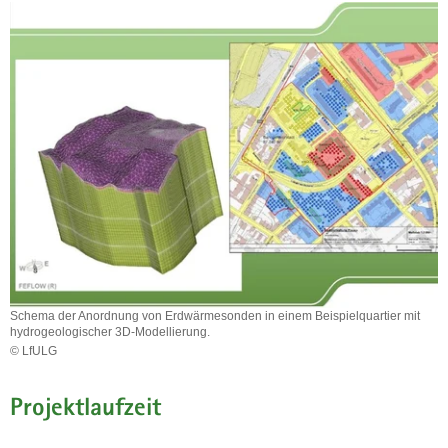
a
v
i
g
a
t
i
o
n
Schema der Anordnung von Erdwärmesonden in einem Beispielquartier mit
hydrogeologischer 3D-Modellierung.
© LfULG
Schema
der
Projektlaufzeit
Anordnung
von
Erdwärmesonden