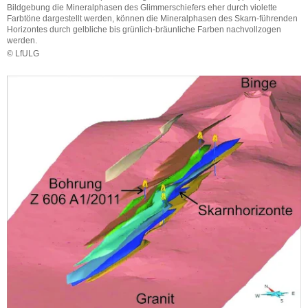
Bildgebung die Mineralphasen des Glimmerschiefers eher durch violette
Farbtöne dargestellt werden, können die Mineralphasen des Skarn-führenden
Horizontes durch gelbliche bis grünlich-bräunliche Farben nachvollzogen
werden.
© LfULG
Vergleich
der
Fotografien
zweier
Kernkisten
mit
je
3
x
1
Meter
langen
Bohrkernen
der
Bohrung
Z
606
A1/2011
aus