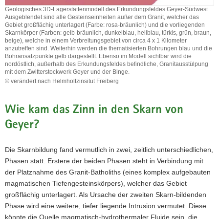
Geyer
Geologisches 3D-Lagerstättenmodell des Erkundungsfeldes Geyer-Südwest.
(links)
Ausgeblendet sind alle Gesteinseinheiten außer dem Granit, welcher das
mit
Gebiet großflächig unterlagert (Farbe: rosa-bräunlich) und die vorliegenden
deren
Skarnkörper (Farben: gelb-bräunlich, dunkelblau, hellblau, türkis, grün, braun,
hyperspektralen
beige), welche in einem Verbreitungsgebiet von circa 4 x 1 Kilometer
anzutreffen sind. Weiterhin werden die thematisierten Bohrungen blau und die
Bildgebung
Bohransatzpunkte gelb dargestellt. Ebenso im Modell sichtbar wird die
(rechts).
nordöstlich, außerhalb des Erkundungsfeldes befindliche, Granitausstülpung
Letztere
mit dem Zwitterstockwerk Geyer und der Binge.
ist
© verändert nach Helmholtzinsitut Freiberg
hier
Geologisches
für
3D-
die
Wie kam das Zinn in den Skarn von
Lagerstättenmodell
Teufe
des
Geyer?
zwischen
Erkundungsfeldes
132
Geyer-
und
Südwest.
Die Skarnbildung fand vermutlich in zwei, zeitlich unterschiedlichen,
146
Ausgeblendet
Phasen statt. Erstere der beiden Phasen steht in Verbindung mit
Metern
sind
beispielhaft
der Platznahme des Granit-Batholiths (eines komplex aufgebauten
alle
dargestellt.
Gesteinseinheiten
magmatischen Tiefengesteinskörpers), welcher das Gebiet
Während
außer
großflächig unterlagert. Als Ursache der zweiten Skarn-bildenden
in
dem
Phase wird eine weitere, tiefer liegende Intrusion vermutet. Diese
der
Granit,
könnte die Quelle magmatisch-hydrothermaler Fluide sein, die
hyperspektralen