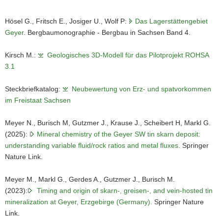
mit
historischem
Hösel G., Fritsch E., Josiger U., Wolf P:
Das Lagerstättengebiet
Etikett
aus
Geyer
. Bergbaumonographie - Bergbau in Sachsen Band 4.
dem
Archiv
Kirsch M.:
Geologisches 3D-Modell für das Pilotprojekt ROHSA
des
3.1
LfULG.
Beschriftung
des
Steckbriefkatalog:
Neubewertung von Erz- und spatvorkommen
Etiketts:
im Freistaat Sachsen
Zinnstein
mit
Meyer N., Burisch M, Gutzmer J., Krause J., Scheibert H, Markl G.
Gilbertit
(2025):
Mineral chemistry of the Geyer SW tin skarn deposit:
Geyer
/
understanding variable fluid/rock ratios and metal fluxes.
Springer
Erzgebirge.
Nature Link.
Probenahme
vermutlich
Meyer M., Markl G., Gerdes A., Gutzmer J., Burisch M.
durch
(2023):
Timing and origin of skarn-, greisen-, and vein-hosted tin
Helmut
Bolduan
mineralization at Geyer, Erzgebirge (Germany).
Springer Nature
im
Link.
Jahr