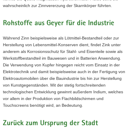
welcher
Bildgebung
wahrscheinlich zur Zinnvererzung der Skarnkörper führten.
das
die
Gebiet
Mineralphasen
großflächig
des
Rohstoffe aus Geyer für die Industrie
unterlagert
Glimmerschiefers
(Farbe:
eher
rosa-
durch
Während Zinn beispielsweise als Lötmittel-Bestandteil oder zur
bräunlich)
violette
und
Herstellung von Lebensmittel-Konserven dient, findet Zink unter
Farbtöne
die
anderem als Korrosionsschutz für Stahl- und Eisenteile sowie als
dargestellt
vorliegenden
Werkstoffbestandteil im Bauwesen und in Batterien Anwendung.
werden,
Skarnkörper
Die Verwendung von Kupfer hingegen reicht vom Einsatz in der
können
(Farben:
die
Elektrotechnik und damit beispielsweise auch in der Fertigung von
gelb-
Mineralphasen
bräunlich,
Elektroautomobilen über die Bauindustrie bis hin zur Herstellung
des
dunkelblau,
von Kunstgegenständen. Mit der stetig fortschreitenden
Skarn-
hellblau,
technologischen Entwicklung gewinnt außerdem Indium, welches
führenden
türkis,
vor allem in der Produktion von Flachbildschirmen und
Horizontes
grün,
durch
Touchscreens benötigt wird, an Bedeutung.
braun,
gelbliche
beige),
bis
welche
grünlich-
Zurück zum Ursprung der Stadt
in
bräunliche
einem