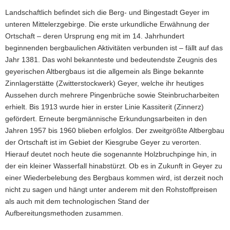
Farben
Verbreitungsgebiet
Landschaftlich befindet sich die Berg- und Bingestadt Geyer im
nachvollzogen
von
werden.
unteren Mittelerzgebirge. Die erste urkundliche Erwähnung der
circa
4
Ortschaft – deren Ursprung eng mit im 14. Jahrhundert
x
beginnenden bergbaulichen Aktivitäten verbunden ist – fällt auf das
1
Jahr 1381. Das wohl bekannteste und bedeutendste Zeugnis des
Kilometer
geyerischen Altbergbaus ist die allgemein als Binge bekannte
anzutreffen
sind.
Zinnlagerstätte (Zwitterstockwerk) Geyer, welche ihr heutiges
Weiterhin
Aussehen durch mehrere Pingenbrüche sowie Steinbrucharbeiten
werden
erhielt. Bis 1913 wurde hier in erster Linie Kassiterit (Zinnerz)
die
gefördert. Erneute bergmännische Erkundungsarbeiten in den
thematisierten
Jahren 1957 bis 1960 blieben erfolglos. Der zweitgrößte Altbergbau
Bohrungen
blau
der Ortschaft ist im Gebiet der Kiesgrube Geyer zu verorten.
und
Hierauf deutet noch heute die sogenannte Holzbruchpinge hin, in
die
der ein kleiner Wasserfall hinabstürzt. Ob es in Zukunft in Geyer zu
Bohransatzpunkte
einer Wiederbelebung des Bergbaus kommen wird, ist derzeit noch
gelb
nicht zu sagen und hängt unter anderem mit den Rohstoffpreisen
dargestellt.
Ebenso
als auch mit dem technologischen Stand der
im
Aufbereitungsmethoden zusammen.
Modell
sichtbar