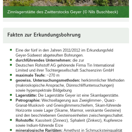
Zinnlagerstätte des Zwitterstocks Geyer (© Nils Buschbeck)
Fakten zur Erkundungsbohrung
Eine der fünf in den Jahren 2011/2012 im Erkundungsfeld
Geyer-Südwest abgeteuften Bohrungen.
durchführendes Unternehmen:
die zur
Deutschen Rohstoff AG gehörende Firma Tin International
Limited und ihrer Tochtergesellschaft Sachsenzinn GmbH
maximale Teufe:
~270 m
geowiss. Untersuchungsmethoden:
herkömmlicher Methoden
(makroskopische Ansprache, Dünnschliffuntersuchungen)
sowie hyperspektrale Bildgebung
Lagerstätte:
Die Lagerstätte Geyer ist eine Skarnlagerstätte.
Petrographie:
Wechsellagerung aus Zweiglimmer-, Quarz-
Granat-Muskovit- und Gneisglimmerschiefern, Skarn-führende
Horizonte sowie Lager (Skarne, Marmor, verskarnte Gesteine)
sind den beschriebenen Gesteinseinheiten zwischengeschaltet.
Rohstoffe:
Kassiterit (Zinnerz), Sphalerit (Zinkerz), Kupfererze
sowie Indium-führende Erze
mineralogische Raritäten:
Amethyst in Schmucksteinqualität