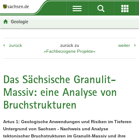
P
P
H
F
o
o
a
o
r
r
u
o
Geologie
t
t
p
t
a
a
t
e
l
l
i
r
zurück
zurück zu
weiter
ü
n
n
-
»Fachbezogene Projekte«
b
a
h
B
e
v
a
e
r
i
l
r
g
g
t
e
Das Sächsische Granulit-
r
a
i
Massiv: eine Analyse von
e
t
c
i
i
h
Bruchstrukturen
f
o
e
n
n
Artus 1: Geologische Anwendungen und Risiken im Tieferen
d
Untergrund von Sachsen - Nachweis und Analyse
e
tektonischer Bruchstrukturen im Granulit-Massiv und ihre
N