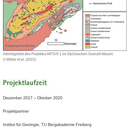
die
den
unterirdischen
Verlauf
von
Störungen
erkunden
sollten.
Arbeitsgebiet des Projektes ARTUS 1 im Sächsischen Granulit-Massiv.
© Müller et al. (2022)
Arbeitsgebiet
des
Projektes
ARTUS
Projektlaufzeit
1
im
Sächsischen
Dezember 2017 – Oktober 2020
Granulit-
Massiv.
Projektpartner
Institut für Geologie, TU Bergakademie Freiberg