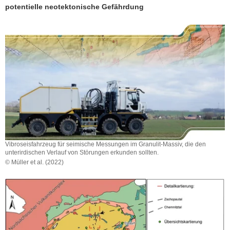
potentielle neotektonische Gefährdung
a
v
i
g
a
t
i
o
n
Vibroseisfahrzeug für seimische Messungen im Granulit-Massiv, die den
unterirdischen Verlauf von Störungen erkunden sollten.
© Müller et al. (2022)
Vibroseisfahrzeug
für
seimische
Messungen
im
Granulit-
Massiv,