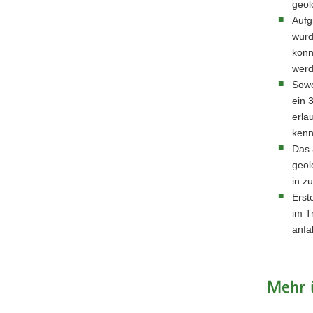
geol
Aufg
wurd
konn
werd
Sowo
ein 
erla
kenn
Das 
geol
in z
Erst
im T
anfa
Mehr ü