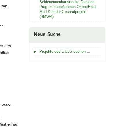
Schienenneubaustrecke Dresden-
rten,
Prag im europäischen Orient/East-
Med Korridor-Gesamtprojekt
(SMWA)
on
Neue Suche
en des
Projekte des LfULG suchen ...
tlich
hmesser
,
stteil auf