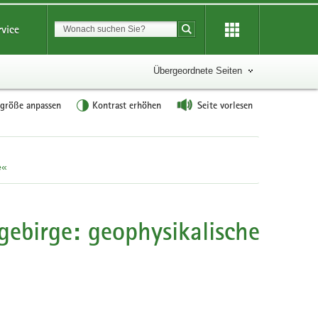
Suchbegriff
rvice
Suche starten
Übergeordnete Seiten
tgröße anpassen
Kontrast erhöhen
Seite vorlesen
e«
gebirge: geophysikalische