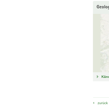
Geolo
Käno
zurück