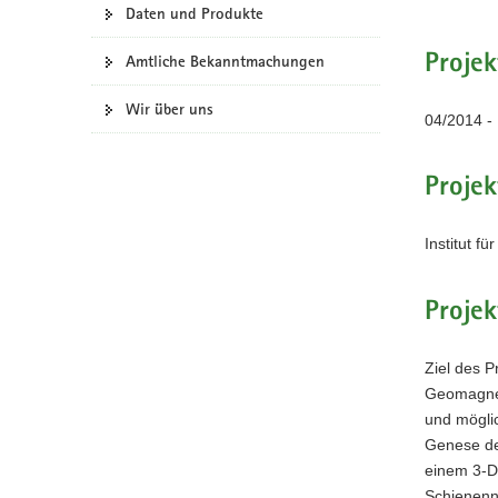
Daten und Produkte
a
v
Projek
Amtliche Bekanntmachungen
i
g
Wir über uns
04/2014 -
a
t
i
Projek
o
n
Institut 
Projek
Ziel des P
Geomagneti
und möglic
Genese der
einem 3-D
Schienenn