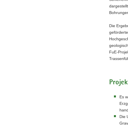
dargestel
Bohrungen
Die Ergebn
geförderte
Hochgesch
geologisc
FuE-Projek
Trassenfüh
Projek
Es w
Erzg
hand
Die 
Grav