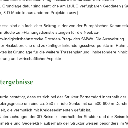
lt. Grundlage dafür sind sämtliche am LfULG verfügbaren Geodaten (Ka
, 3-D Modelle aus anderen Projekten usw.).
isse sind ein fachlicher Beitrag in der von der Europäischen Kommissi
n Studie zu »Planungsdienstleistungen für die Neubau-
windigkeitsbahnstrecke Dresden-Prag« des SMWA. Die Ausweisung
her Risikobereiche und zukünftiger Erkundungsschwerpunkte im Rahm
tes ist Grundlage für die weitere Trassenplanung, insbesondere hinsich
rung und wirtschaftlicher Aspekte.
tergebnisse
urde bestätigt, dass es sich bei der Struktur Börnersdorf innerhalb der
ebirgsgneise um eine ca. 250 m Tiefe Senke mit ca. 500-600 m Durc
elt, die vermutlich mit Kreidesedimenten gefüllt ist.
Untersuchungen der 3D-Seismik innerhalb der Struktur und der Seismik
imetrie und Geoelektrik außerhalb der Struktur weisen besonders im We