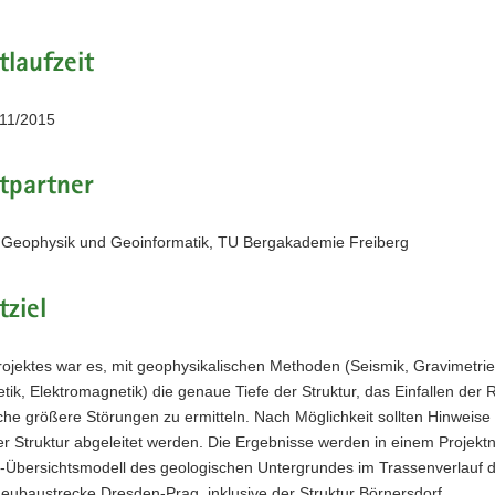
tlaufzeit
 11/2015
tpartner
für Geophysik und Geoinformatik, TU Bergakademie Freiberg
tziel
rojektes war es, mit geophysikalischen Methoden (Seismik, Gravimetrie
k, Elektromagnetik) die genaue Tiefe der Struktur, das Einfallen der 
he größere Störungen zu ermitteln. Nach Möglichkeit sollten Hinweise
 Struktur abgeleitet werden. Die Ergebnisse werden in einem Projektn
-Übersichtsmodell des geologischen Untergrundes im Trassenverlauf 
eubaustrecke Dresden-Prag, inklusive der Struktur Börnersdorf