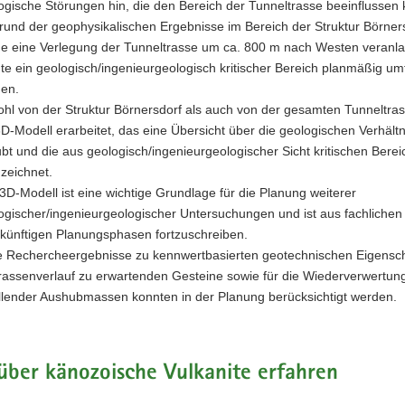
ogische Störungen hin, die den Bereich der Tunneltrasse beeinflussen
rund der geophysikalischen Ergebnisse im Bereich der Struktur Börner
e eine Verlegung der Tunneltrasse um ca. 800 m nach Westen veranla
te ein geologisch/ingenieurgeologisch kritischer Bereich planmäßig u
en.
hl von der Struktur Börnersdorf als auch von der gesamten Tunneltra
3D-Modell erarbeitet, das eine Übersicht über die geologischen Verhält
ubt und die aus geologisch/ingenieurgeologischer Sicht kritischen Berei
zeichnet.
3D-Modell ist eine wichtige Grundlage für die Planung weiterer
ogischer/ingenieurgeologischer Untersuchungen und ist aus fachlichen
ukünftigen Planungsphasen fortzuschreiben.
e Rechercheergebnisse zu kennwertbasierten geotechnischen Eigensch
rassenverlauf zu erwartenden Gesteine sowie für die Wiederverwertun
llender Aushubmassen konnten in der Planung berücksichtigt werden.
ber känozoische Vulkanite erfahren