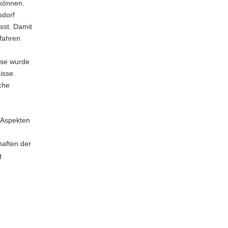
 können.
sdorf
sst. Damit
mfahren
sse wurde
nisse
che
 Aspekten
aften der
g