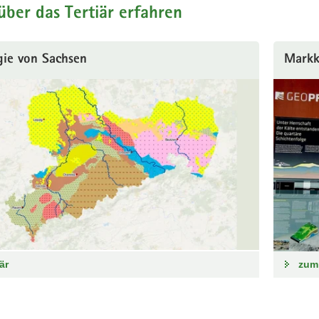
ber das Tertiär erfahren
gie von Sachsen
Markk
är
zum