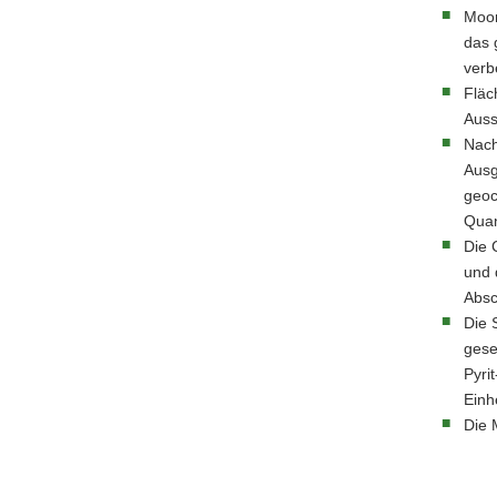
Moor
das 
verb
Fläc
Auss
Nach
Ausg
geoc
Quan
Die 
und 
Absc
Die 
gese
Pyri
Einh
Die 