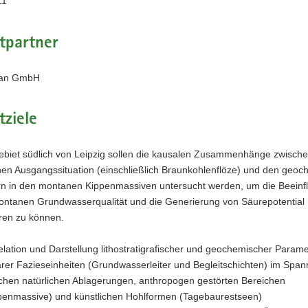
11
tpartner
an GmbH
tziele
ebiet südlich von Leipzig sollen die kausalen Zusammenhänge zwische
hen Ausgangssituation (einschließlich Braunkohlenflöze) und den geo
n in den montanen Kippenmassiven untersucht werden, um die Beeinf
ontanen Grundwasserqualität und die Generierung von Säurepotential
eren zu können.
elation und Darstellung lithostratigrafischer und geochemischer Parame
iärer Fazieseinheiten (Grundwasserleiter und Begleitschichten) im Spa
chen natürlichen Ablagerungen, anthropogen gestörten Bereichen
penmassive) und künstlichen Hohlformen (Tagebaurestseen)