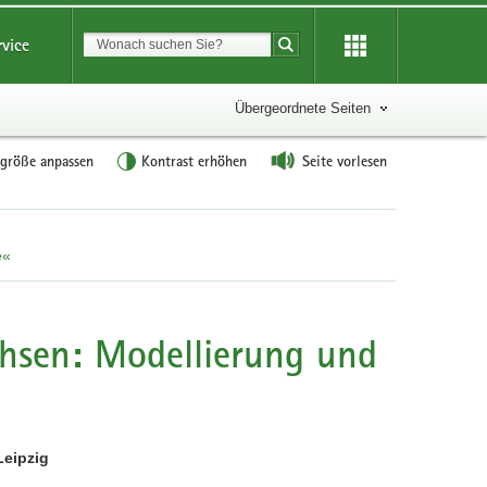
Suchbegriff
rvice
Suche starten
Übergeordnete Seiten
tgröße anpassen
Kontrast erhöhen
Seite vorlesen
e«
chsen: Modellierung und
Leipzig