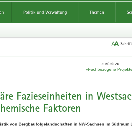
reifende
en
Politik und Verwaltung
Themen
Se
Schrif
zurück zu
»Fachbezogene Projekt
iäre Fazieseinheiten in Westsa
hemische Faktoren
ristik von Bergbaufolgelandschaften in NW-Sachsen im Südraum 