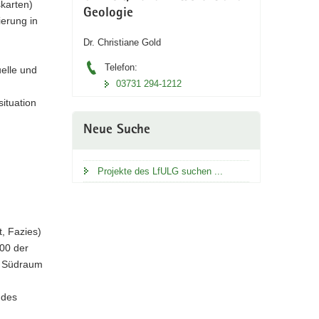
skarten)
Geologie
ierung in
Dr. Christiane Gold
Telefon:
elle und
03731 294-1212
ituation
Neue Suche
Projekte des LfULG suchen ...
t, Fazies)
000 der
m Südraum
 des