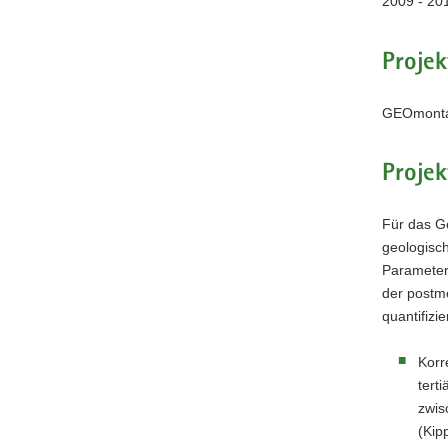
2009 - 20
Projek
GEOmont
Projek
Für das G
geologisc
Parameter
der postm
quantifizi
Korr
tert
zwis
(Kip