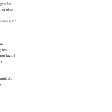
gen für
 ist eine
önnen auch
ne
glich
en faziell
ie
amit die
n