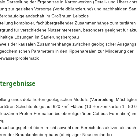
tale Darstellung der Ergebnisse in Kartenwerken (Detail- und Übersicht
ung zur gezielten Vorsorge (Vorfeldbilanzierung) und nachhaltigen San
Bergbaufolgelandschaft im Großraum Leipzigs
tellung komplexer, fachübergreifender Zusammenhänge zum tertiären
rgrund für verschiedene Nutzerinteressen, besonders geeignet für aktu
haltige Lösungen im Sanierungsbergbau
weis der kausalen Zusammenhänge zwischen geologischer Ausgangss
geochemischen Parametern in den Kippenarealen zur Minderung der
rwasserproblematik
tergebnisse
ellung eines detaillierten geologischen Modells (Verbreitung, Mächtigkei
2
tertiären Schichtenfolge auf 620 km
Fläche (13 Horizontkarten 1 : 50 
eleozänen Profen-Formation bis oberoligozänen Cottbus-Formation) i
zig
rsuchungsgebiet überstreicht sowohl den Bereich des aktiven als auch
erender Braunkohlenbergbaus (»Leipziger Neuseenland«)