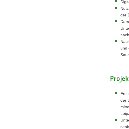
Digi
Nutz
der 
Dars
Unte
nach
Nach
und 
Saue
Projek
Erst
der 
mitt
Leip
Unte
sani