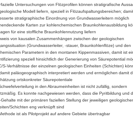
fazielle Untersuchungen von Flözprofilen können stratigrafische Aussa
geologische Modell liefern, speziell in Flözaufspaltungsbereichen; damit
esserte stratigraphische Einordnung von Grundwasserleitern möglich
hendeckende Karten zur kohlenchemischen Braunkohlenausbildung k
agen für eine stoffliche Braunkohlennutzung liefern
weis von kausalen Zusammenhängen zwischen der geologischen
angssituation (Grundwasserleiter, -stauer, Braunkohlenflöze) und den
hemischen Parametern in den montanen Kippenmassiven, damit ist ei
tifizierung speziell hinsichtlich der Generierung von Säurepotential mö
C/S-Verhältnisse der einzelnen geologischen Einheiten (Schichten) könn
damit paläogeographisch interpretiert werden und ermöglichen damit d
hätzung ortskonkreter Säurepotentiale
Schwefelverteilung in den Abraumeinheiten ist nicht zufällig, sondern
tzmäßig. Es konnte nachgewiesen werden, dass die Pyritbildung und d
t-Gehalte mit der primären faziellen Stellung der jeweiligen geologische
eiten/Schichten eng verknüpft sind
Methode ist als Pilotprojekt auf andere Gebiete übertragbar