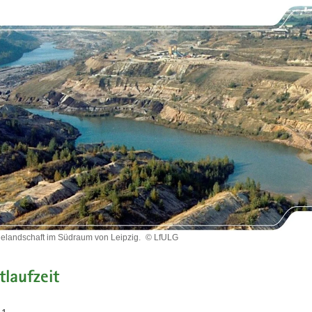
elandschaft im Südraum von Leipzig.
© LfULG
lgelandschaft
tlaufzeit