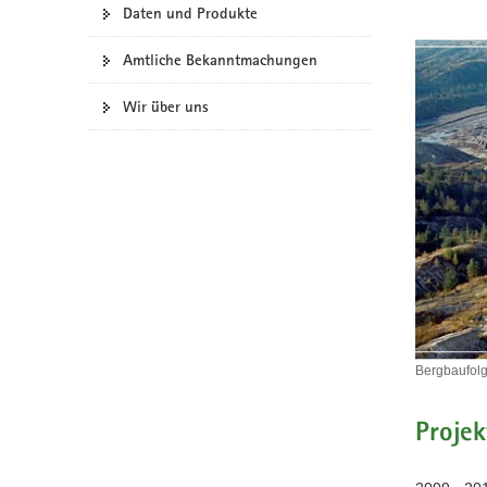
Daten und Produkte
a
v
Amtliche Bekanntmachungen
i
g
Wir über uns
a
t
i
o
n
Bergbaufolg
Bergbaufo
im
Projek
Südraum
von
Leipzig.