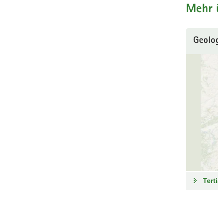
Mehr ü
Geolo
Terti