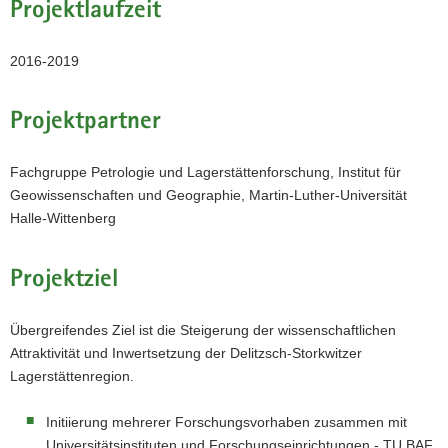
Projektlaufzeit
a
v
2016-2019
i
g
a
Projektpartner
t
i
Fachgruppe Petrologie und Lagerstättenforschung, Institut für
o
Geowissenschaften und Geographie, Martin-Luther-Universität
n
Halle-Wittenberg
Projektziel
Übergreifendes Ziel ist die Steigerung der wissenschaftlichen
Attraktivität und Inwertsetzung der Delitzsch-Storkwitzer
Lagerstättenregion.
Initiierung mehrerer Forschungsvorhaben zusammen mit
Universitätsinstituten und Forschungseinrichtungen - TU BAF,