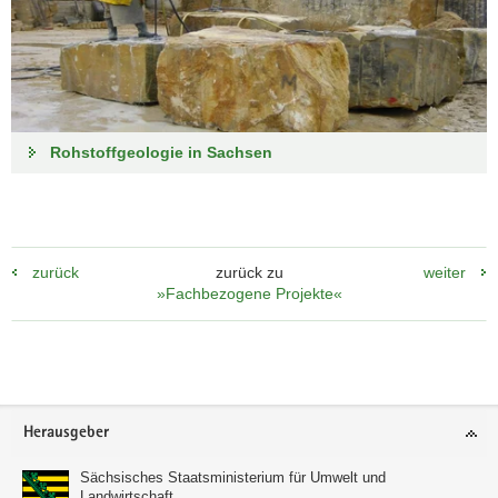
Rohstoffgeologie in Sachsen
zurück
zurück zu
weiter
»Fachbezogene Projekte«
Footer-
Herausgeber
Bereich
Sächsisches Staatsministerium für Umwelt und
Landwirtschaft