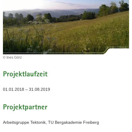
a
v
i
g
a
t
i
o
© Ines Görz
n
Projektlaufzeit
01.01.2018 – 31.08.2019
Projektpartner
Arbeitsgruppe Tektonik, TU Bergakademie Freiberg