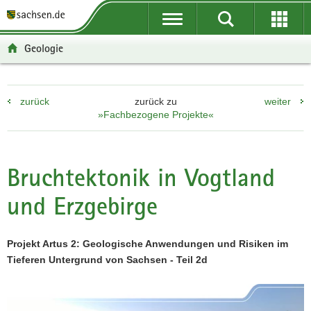
P
P
H
F
o
o
a
o
r
r
u
o
Geologie
t
t
p
t
a
a
t
e
l
l
i
r
zurück
zurück zu
weiter
ü
n
n
-
»Fachbezogene Projekte«
b
a
h
B
e
v
a
e
r
i
l
r
g
g
t
e
Bruchtektonik in Vogtland
r
a
i
und Erzgebirge
e
t
c
i
i
h
f
o
Projekt Artus 2: Geologische Anwendungen und Risiken im
e
n
Tieferen Untergrund von Sachsen - Teil 2d
n
d
e
N