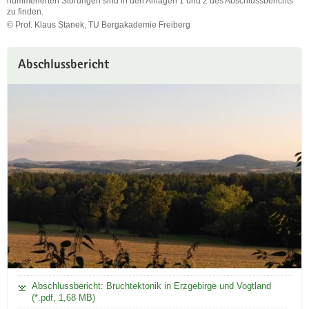
nummerierten Störungen sind in den Anlagen 1 und 2 des Abschlussberichts
zu finden.
© Prof. Klaus Stanek, TU Bergakademie Freiberg
Tektonische
Karte
von
Abschlussbericht
Erzgebirge
und
Vogtland.
Informationen
zu
den
nummerierten
Störungen
sind
in
den
Anlagen
1
und
2
des
Abschlussberichts
Abschlussbericht: Bruchtektonik in Erzgebirge und Vogtland
(*.pdf, 1,68 MB)
zu