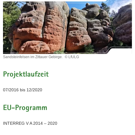
a
v
i
g
a
t
i
o
Sandsteinfelsen im Zittauer Gebirge.
© LfULG
n
Sandsteinfelsen
im
Projektlaufzeit
Zittauer
Gebirge.
07/2016 bis 12/2020
EU-Programm
INTERREG V A 2014 – 2020