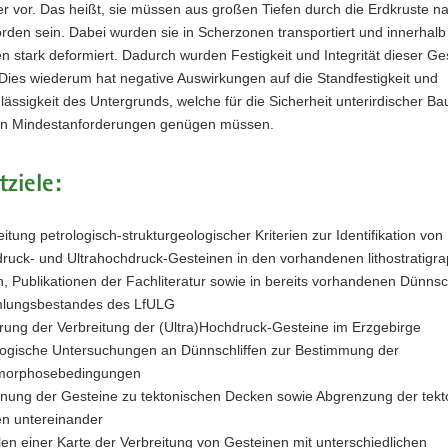
r vor. Das heißt, sie müssen aus großen Tiefen durch die Erdkruste n
den sein. Dabei wurden sie in Scherzonen transportiert und innerhalb
 stark deformiert. Dadurch wurden Festigkeit und Integrität dieser Ge
 Dies wiederum hat negative Auswirkungen auf die Standfestigkeit und
lässigkeit des Untergrunds, welche für die Sicherheit unterirdischer B
n Mindestanforderungen genügen müssen.
tziele:
itung petrologisch-strukturgeologischer Kriterien zur Identifikation von
ruck- und Ultrahochdruck-Gesteinen in den vorhandenen lithostratigr
n, Publikationen der Fachliteratur sowie in bereits vorhandenen Dünnsc
lungsbestandes des LfULG
erung der Verbreitung der
(Ultra)Hochdruck-Gesteine
im Erzgebirge
logische Untersuchungen an Dünnschliffen zur Bestimmung der
morphosebedingungen
nung der Gesteine zu tektonischen Decken sowie Abgrenzung der tekt
n untereinander
llen einer Karte der Verbreitung von Gesteinen mit unterschiedlichen