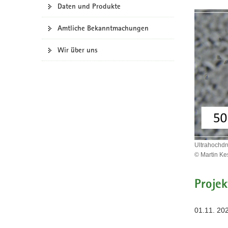
Daten und Produkte
a
v
Amtliche Bekanntmachungen
i
g
Wir über uns
a
t
i
o
n
Ultrahochdr
© Martin Ke
Ultrahoch
Gneis
Projek
mit
Mikrodiam
in
01.11. 20
Granat.