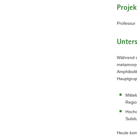
Projek
Professur 
Unter
Während d
metamorph
Amphiboli
Hauptgrup
Mittel
Regio
Hochd
Subdu
Heute kom