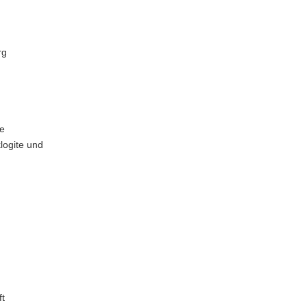
rg
ne
logite und
n
ft