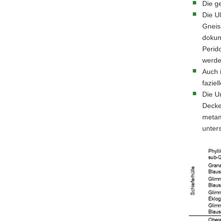
Die g
Die U
Gneis-
dokum
Perid
werde
Auch i
faziel
Die U
Decke
metam
unter