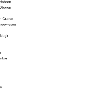
rfahren.
 Oberen
n Granat-
chgewiesen
klogit-
n
inbar