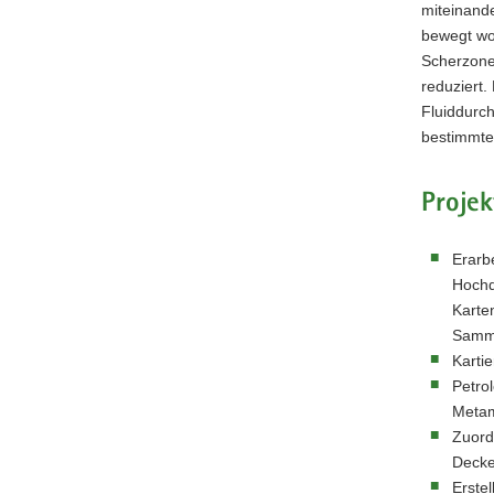
miteinande
bewegt wor
Scherzonen
reduziert.
Fluiddurch
bestimmte
Projek
Erarbe
Hochd
Karte
Samm
Karti
Petro
Meta
Zuord
Decke
Erste