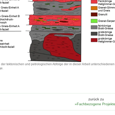
il der tektonischen und petrologischen Abfolge der in dieser Arbeit unterschiedenen
ge.
il
en
chen
zurück zu
»Fachbezogene Projekt