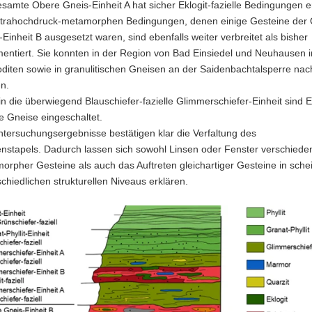
esamte Obere Gneis-Einheit A hat sicher Eklogit-fazielle Bedingungen e
ltrahochdruck-metamorphen Bedingungen, denen einige Gesteine der
Einheit B ausgesetzt waren, sind ebenfalls weiter verbreitet als bisher
entiert. Sie konnten in der Region von Bad Einsiedel und Neuhausen i
oditen sowie in granulitischen Gneisen an der Saidenbachtalsperre na
n.
n die überwiegend Blauschiefer-fazielle Glimmerschiefer-Einheit sind E
le Gneise eingeschaltet.
ntersuchungsergebnisse bestätigen klar die Verfaltung des
nstapels. Dadurch lassen sich sowohl Linsen oder Fenster verschiede
orpher Gesteine als auch das Auftreten gleichartiger Gesteine in sche
schiedlichen strukturellen Niveaus erklären.