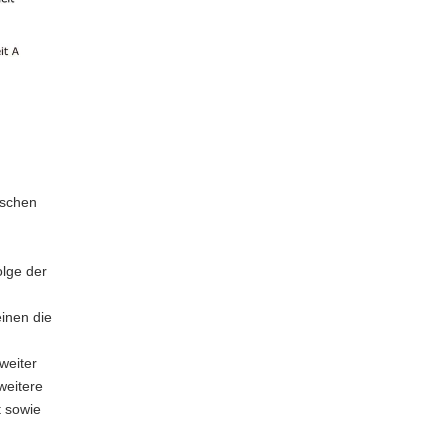
ischen
olge der
inen die
weiter
weitere
t sowie