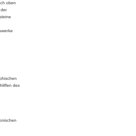
ach oben
 der
steine
auwerke
aphischen
hliffen des
onischen