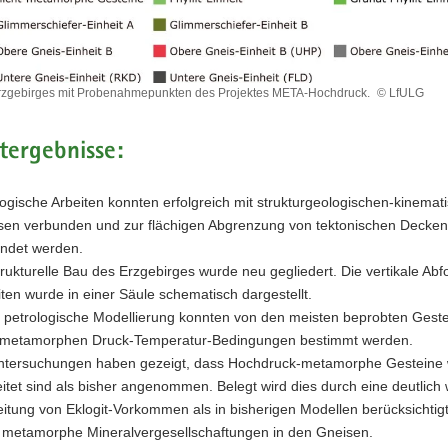
Erzgebirges mit Probenahmepunkten des Projektes META-Hochdruck.
© LfULG
tergebnisse:
es
mepunkten
logische Arbeiten konnten erfolgreich mit strukturgeologischen-kinemat
sen verbunden und zur flächigen Abgrenzung von tektonischen Decken
ndet werden.
k.
trukturelle Bau des Erzgebirges wurde neu gegliedert. Die vertikale Abf
iten wurde in einer Säule schematisch dargestellt.
 petrologische Modellierung konnten von den meisten beprobten Geste
metamorphen Druck-Temperatur-Bedingungen bestimmt werden.
ntersuchungen haben gezeigt, dass Hochdruck-metamorphe Gesteine 
eitet sind als bisher angenommen. Belegt wird dies durch eine deutlich 
eitung von Eklogit-Vorkommen als in bisherigen Modellen berücksichtig
 metamorphe Mineralvergesellschaftungen in den Gneisen.