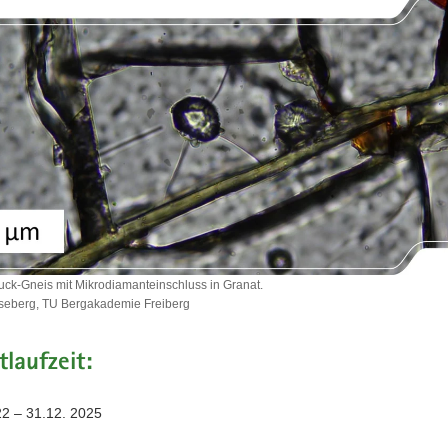
uck-Gneis mit Mikrodiamanteinschluss in Granat.
seberg, TU Bergakademie Freiberg
druck-
tlaufzeit:
anteinschluss
22 – 31.12. 2025