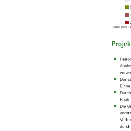
Karte des 
Karte
des
Projek
Erzgebirg
mit
Probenah
Petro
des
Projektes
Analy
META-
verwe
Hochdruc
Der s
Einhe
Durch
Peak-
Die U
verbr
Verbr
durch