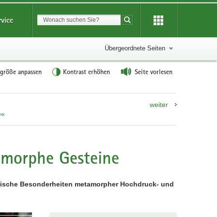
Suchbegriff
rvice
Suche starten
Übergeordnete Seiten
tgröße anpassen
Kontrast erhöhen
Seite vorlesen
weiter
e«
amorphe Gesteine
ogische Besonderheiten metamorpher Hochdruck- und