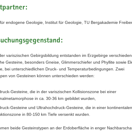
tpartner:
für endogene Geologie, Institut für Geologie, TU Bergakademie Freibe
suchungsgegenstand:
er variszischen Gebirgsbildung entstanden im Erzgebirge verschiede
e Gesteine, besonders Gneise, Glimmerschiefer und Phyllite sowie Ek
te, bei unterschiedlichen Druck- und Temperaturbedingungen. Zwei
pen von Gesteinen können unterschieden werden:
druck-Gesteine, die in der variszischen Kollisionszone bei einer
nalmetamorphose in ca. 30-36 km gebildet wurden,
ruck-Gesteine und Ultrahochdruck-Gesteine, die in einer kontinentale
ktionszone in 80-150 km Tiefe versenkt wurden.
men beide Gesteinstypen an der Erdoberfläche in enger Nachbarscha