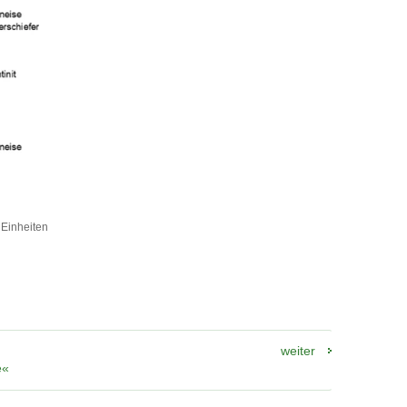
 Einheiten
weiter
e«