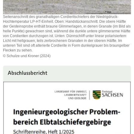
Seitenanschnitt des granathaltigen Cordieritschiefers der Niedrigdruck-
Hochtemperatur LP-HT-Einheit. Oben: Handstückanschnitt. Die obere Hälfte
der Gesteinsprobe enthält braune Glimmerlagen, in denen Granate (im Bild als
helle Punkte) gewachsen sind, während die dunkle untere glimmerarme Hälfte
von Cordieriten durchzogen ist. Unten: Dünnschliff unter linear polarisiertem
Licht mit hellgrauen, teils zerbrochenen Granaten in der oberen Hälfte. Im
unteren Teil sind oft alterierte Cordierite in Form dunkelgrauer bis braungelber
Flecken zu sehen.
© Schulze und Kroner (2024)
Seitenanschnitt
des
granathaltigen
Abschlussbericht
Cordieritschiefers
der
Niedrigdruck-
Hochtemperatur
LP-
HT-
Einheit.
Oben:
Handstückanschnitt.
Die