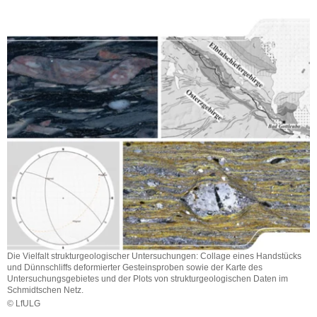
a
v
i
g
a
t
i
o
n
Die Vielfalt strukturgeologischer Untersuchungen: Collage eines Handstücks
und Dünnschliffs deformierter Gesteinsproben sowie der Karte des
Untersuchungsgebietes und der Plots von strukturgeologischen Daten im
Schmidtschen Netz.
© LfULG
Die