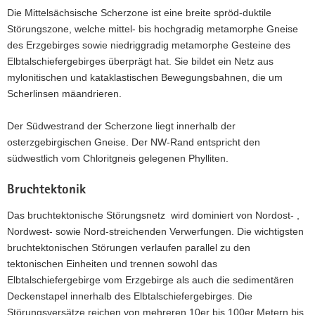
Karte
Die Mittelsächsische Scherzone ist eine breite spröd-duktile
der
Störungszone, welche mittel- bis hochgradig metamorphe Gneise
Einheiten
des Erzgebirges sowie niedriggradig metamorphe Gesteine des
des
Elbtalschiefergebirges überprägt hat. Sie bildet ein Netz aus
Elbtalschiefergebirges
und
mylonitischen und kataklastischen Bewegungsbahnen, die um
Osterzgebirges.
Scherlinsen mäandrieren.
Der Südwestrand der Scherzone liegt innerhalb der
osterzgebirgischen Gneise. Der NW-Rand entspricht den
südwestlich vom Chloritgneis gelegenen Phylliten.
Bruchtektonik
Das bruchtektonische Störungsnetz wird dominiert von Nordost- ,
Nordwest- sowie Nord-streichenden Verwerfungen. Die wichtigsten
bruchtektonischen Störungen verlaufen parallel zu den
tektonischen Einheiten und trennen sowohl das
Elbtalschiefergebirge vom Erzgebirge als auch die sedimentären
Deckenstapel innerhalb des Elbtalschiefergebirges. Die
Störungsversätze reichen von mehreren 10er bis 100er Metern bis