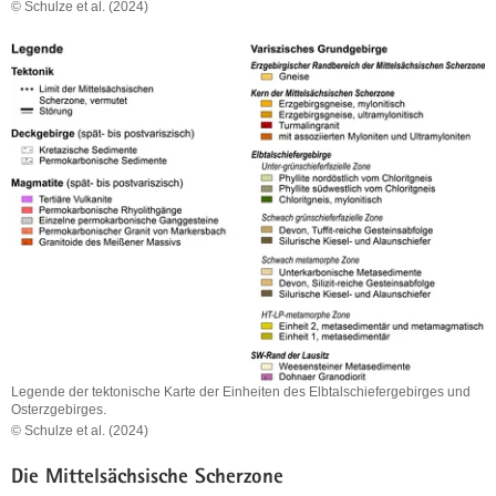
© Schulze et al. (2024)
Tektonische
Neugliederung
der
Region
Elbtalschiefergebirge-
Osterzgebirge,
Quartär
abgedeckt.
Legende der tektonische Karte der Einheiten des Elbtalschiefergebirges und
Osterzgebirges.
© Schulze et al. (2024)
Legende
der
Die Mittelsächsische Scherzone
tektonische