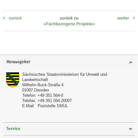
Cordierite
in
Form
zurück
zurück zu
weiter
dunkelgrauer
»Fachbezogene Projekte«
bis
braungelber
Flecken
zu
sehen.
Footer-
Herausgeber
Bereich
Sächsisches Staatsministerium für Umwelt und
Landwirtschaft
Wilhelm-Buck-Straße 4
01097
Dresden
Telefon:
+49 351 564-0
Telefax:
+49 351 564-20007
E-Mail:
Poststelle SMUL
Service