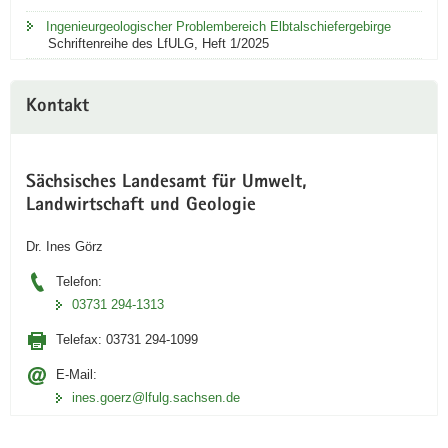
Cordieriten
Ingenieurgeologischer Problembereich Elbtalschiefergebirge
durchzogen
Schriftenreihe des LfULG, Heft 1/2025
ist.
Unten:
Dünnschliff
unter
Kontakt
linear
polarisiertem
Licht
mit
Sächsisches Landesamt für Umwelt,
hellgrauen,
Landwirtschaft und Geologie
teils
zerbrochenen
Dr. Ines Görz
Granaten
in
Telefon:
der
03731 294-1313
oberen
Hälfte.
Telefax:
03731 294-1099
Im
unteren
E-Mail:
Teil
ines.goerz@lfulg.sachsen.de
sind
oft
alterierte