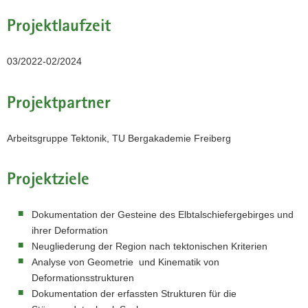
Vielfalt
Projektlaufzeit
strukturgeologischer
Untersuchungen:
Collage
03/2022-02/2024
eines
Handstücks
und
Projektpartner
Dünnschliffs
deformierter
Gesteinsproben
Arbeitsgruppe Tektonik, TU Bergakademie Freiberg
sowie
der
Karte
Projektziele
des
Untersuchungsgebietes
und
Dokumentation der Gesteine des Elbtalschiefergebirges und
der
ihrer Deformation
Plots
Neugliederung der Region nach tektonischen Kriterien
von
strukturgeologischen
Analyse von Geometrie und Kinematik von
Daten
Deformationsstrukturen
im
Dokumentation der erfassten Strukturen für die
Schmidtschen