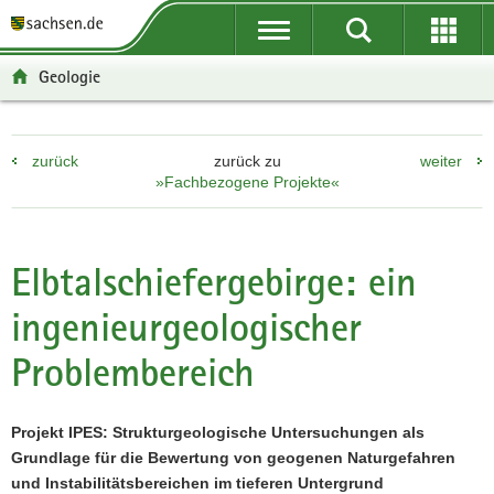
P
P
H
F
o
o
a
o
r
r
u
o
Geologie
t
t
p
t
a
a
t
e
l
l
i
r
zurück
zurück zu
weiter
ü
n
n
-
»Fachbezogene Projekte«
b
a
h
B
e
v
a
e
r
i
l
r
g
g
t
e
Elbtalschiefergebirge: ein
r
a
i
ingenieurgeologischer
e
t
c
i
i
h
Problembereich
f
o
e
n
n
Projekt IPES: Strukturgeologische Untersuchungen als
d
Grundlage für die Bewertung von geogenen Naturgefahren
e
und Instabilitätsbereichen im tieferen Untergrund
N