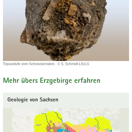
Topasstufe vom Schneckenstein.
© S. Schmidt LfULG
Topasstufe
vom
Mehr übers Erzgebirge erfahren
Schneckenstein.
Geologie von Sachsen