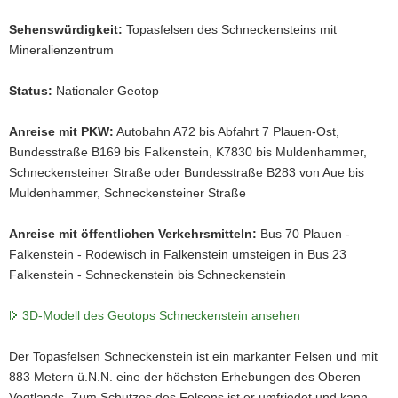
a
Sehenswürdigkeit:
Topasfelsen des Schneckensteins mit
v
Mineralienzentrum
i
g
Status:
Nationaler Geotop
a
t
Anreise mit PKW:
Autobahn A72 bis Abfahrt 7 Plauen-Ost,
i
Bundesstraße B169 bis Falkenstein, K7830 bis Muldenhammer,
o
Schneckensteiner Straße oder Bundesstraße B283 von Aue bis
n
Muldenhammer, Schneckensteiner Straße
Anreise mit öffentlichen Verkehrsmitteln:
Bus 70 Plauen -
Falkenstein - Rodewisch in Falkenstein umsteigen in Bus 23
Falkenstein - Schneckenstein bis Schneckenstein
3D-Modell des Geotops Schneckenstein ansehen
Der Topasfelsen Schneckenstein ist ein markanter Felsen und mit
883 Metern ü.N.N. eine der höchsten Erhebungen des Oberen
Vogtlands. Zum Schutzes des Felsens ist er umfriedet und kann