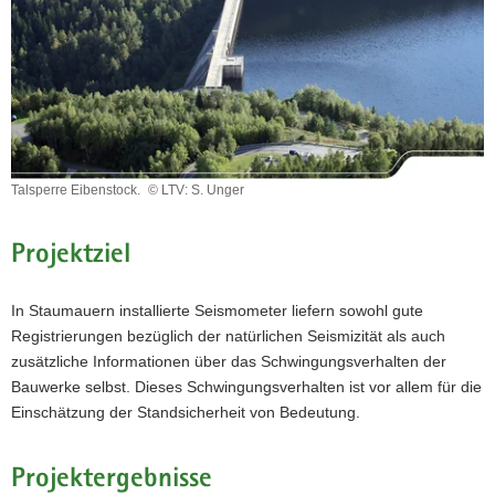
a
v
i
g
a
t
i
Talsperre Eibenstock.
© LTV: S. Unger
o
Talsperre
n
Eibenstock.
Projektziel
In Staumauern installierte Seismometer liefern sowohl gute
Registrierungen bezüglich der natürlichen Seismizität als auch
zusätzliche Informationen über das Schwingungsverhalten der
Bauwerke selbst. Dieses Schwingungsverhalten ist vor allem für die
Einschätzung der Standsicherheit von Bedeutung.
Projektergebnisse