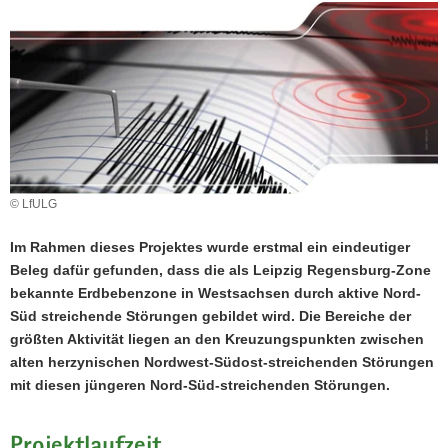
a
v
i
g
a
t
i
o
© LfULG
n
Im Rahmen dieses Projektes wurde erstmal ein eindeutiger
Beleg dafür gefunden, dass die als Leipzig Regensburg-Zone
bekannte Erdbebenzone in Westsachsen durch aktive Nord-
Süd streichende Störungen gebildet wird. Die Bereiche der
größten Aktivität liegen an den Kreuzungspunkten zwischen
alten herzynischen Nordwest-Südost-streichenden Störungen
mit diesen jüngeren Nord-Süd-streichenden Störungen.
Projektlaufzeit