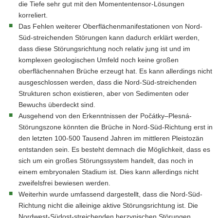
Weiß
die Tiefe sehr gut mit den Momententensor-Lösungen
sind
korreliert.
die
Das Fehlen weiterer Oberflächenmanifestationen von Nord-
im
FuE-
Süd-streichenden Störungen kann dadurch erklärt werden,
Projekt
dass diese Störungsrichtung noch relativ jung ist und im
berechneten
komplexen geologischen Umfeld noch keine großen
Herdflächenlösungen
oberflächennahen Brüche erzeugt hat. Es kann allerdings nicht
ausgewählter
ausgeschlossen werden, dass die Nord-Süd-streichenden
Erdbeben
dargestellt.
Strukturen schon existieren, aber von Sedimenten oder
Bewuchs überdeckt sind.
Ausgehend von den Erkenntnissen der Počátky–Plesná-
Störungszone könnten die Brüche in Nord-Süd-Richtung erst in
den letzten 100-500 Tausend Jahren im mittleren Pleistozän
entstanden sein. Es besteht demnach die Möglichkeit, dass es
sich um ein großes Störungssystem handelt, das noch in
einem embryonalen Stadium ist. Dies kann allerdings nicht
zweifelsfrei bewiesen werden.
Weiterhin wurde umfassend dargestellt, dass die Nord-Süd-
Richtung nicht die alleinige aktive Störungsrichtung ist. Die
Nordwest-Südost-streichenden herzynischen Störungen