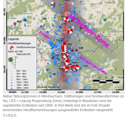
Aktive Störungszonen in Westsachsen, Ostthüringen und Nordwestböhmen (in
lila; LRZ = Leipzig-Regensburg-Zone), hinterlegt in Blautönen sind die
registrierten Erdbeben seit 1994. In Rot-Weiß sind die im FuE-Projekt
berechneten Herdflächenlösungen ausgewählter Erdbeben dargestellt.
© LfULG
Aktive
Störungszonen