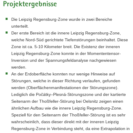
Projektergebnisse
in
Westsachsen,
Ostthüringen
Die Leipzig Regensburg-Zone wurde in zwei Bereiche
und
Nordwestböhmen
unterteilt.
(in
Der erste Bereich ist die innere Leipzig Regensburg-Zone,
lila;
welche Nord-Süd gerichtete Tiefenstörungen beinhaltet. Diese
LRZ
Zone ist ca. 5-10 Kilometer breit. Die Existenz der inneren
=
Leipzig Regensburg-Zone konnte in der Momententensor-
Leipzig-
Regensburg-
Inversion und der Spannungsfeldanalyse nachgewiesen
Zone),
werden.
hinterlegt
An der Erdoberfläche konnten nur wenige Hinweise auf
in
Störungen, welche in dieser Richtung verlaufen, gefunden
Blautönen
werden (Oberflächenmanifestationen der Störungszone).
sind
die
Lediglich die Počátky–Plesná-Störungszone und der kartierte
registrierten
Seitenarm der Thoßfeller-Störung bei Oelsnitz zeigen einen
Erdbeben
ähnlichen Aufbau wie die innere Leipzig Regensburg-Zone.
seit
Speziell für den Seitenarm der Thoßfeller-Störung ist es sehr
1994.
wahrscheinlich, dass dieser direkt mit der inneren Leipzig
In
Rot-
Regensburg-Zone in Verbindung steht, da eine Extrapolation in