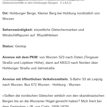
Gletscherschliffe in den Hohburger Bergen.
© LfULG
a
Gletscherschliffe
v
in
Ort:
Hohburger Berge, Kleiner Berg bei Hohburg nordöstlich von
den
i
Wurzen
Hohburger
g
Bergen.
a
Sehenswürdigkeit:
eiszeitliche Gletschermarken und
t
Windschliffspuren auf Rhyolithfelsen
i
o
Status:
Geotop
n
Anreise mit dem PKW:
von Wurzen S23 nach Osten (Torgauer
Straße und Lüptitzer Höhe), dann auf K8313 nach Norden über
Hohburger Straße und Jahnstraße
Anreise mit öffentlichen Verkehrsmitteln
: S-Bahn S3 ab Leipzig
nach Wurzen, Bus 672 Wurzen - Hohburg - Wurzen
»Sollten die nordischen Gletscher wirklich von den skandinavischen
Bergen bis an die Wurzener Hügel gereicht haben? Mich friert bei
dem Gedanken.« (B. von Cotta, 1808-1879)