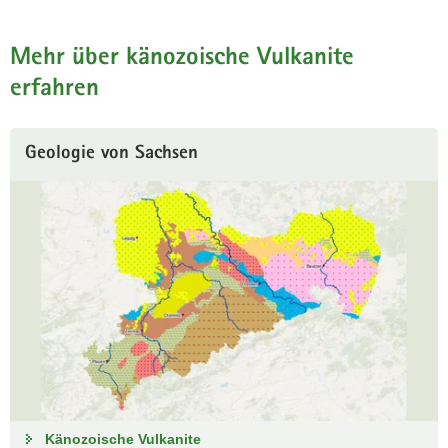
der
Stationen
des
Mehr über känozoische Vulkanite
Geopfades.
erfahren
Geologie von Sachsen
Känozoische Vulkanite