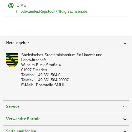
E-Mail:
Alexander.Repstock@lfulg.sachsen.de
Footer-
Herausgeber
Bereich
Sächsisches Staatsministerium für Umwelt und
Landwirtschaft
Wilhelm-Buck-Straße 4
01097
Dresden
Telefon:
+49 351 564-0
Telefax:
+49 351 564-20007
E-Mail:
Poststelle SMUL
Service
Verwandte Portale
Seite empfehlen