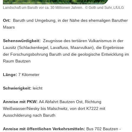
a
Landschaft um Baruth vor ca. 30 Millionen Jahren.
© Goth und Suhr, LfULG
Landschaft
v
um
i
Ort:
Baruth und Umgebung, in der Nähe des ehemaligen Baruther
Baruth
g
Maars
vor
a
ca.
t
30
Sehenswürdigkeit:
Zeugnisse des tertiären Vulkanismus in der
Millionen
i
Lausitz (Schlackenkegel, Lavafluss, Maarvulkan), die Ergebnisse
Jahren.
o
der Forschungsbohrung Baruth und die geologische Entwicklung im
n
Raum Bautzen
Länge:
7 Kilometer
Schwierigkeit:
leicht
Anreise mit PKW:
A4 Abfahrt Bautzen Ost, Richtung
Weißwasser/Niesky bis Malschwitz, von dort K7222 mit
Ausschilderung nach Baruth
Anreise mit öffentlichen Verkehrsmitteln:
Bus 702 Bautzen -