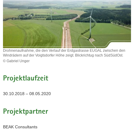
a
v
i
g
a
t
i
Drohnenaufnahme, die den Verlauf der Erdgastrasse EUGAL zwischen den
o
Windrädern auf der Voigtsdorfer Höhe zeigt. Blickrichtug nach SüdSüdOst.
© Gabriel Unger
n
Drohnenaufnahme,
die
Projektlaufzeit
den
Verlauf
der
30.10.2018 – 08.05.2020
Erdgastrasse
EUGAL
zwischen
Projektpartner
den
Windrädern
auf
BEAK Consultants
der