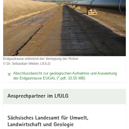
Erdgastrasse während der Verlegung der Rohre
© Dr. Sebastian Weber, LfULG
Erdgastrasse
während
Abschlussbericht zur geologischen Aufnahme und Auswertung
der
der Erdgastrasse EUGAL (*.pdf, 10,55 MB)
Verlegung
der
Rohre
Ansprechpartner im LfULG
Sächsisches Landesamt für Umwelt,
Landwirtschaft und Geologie