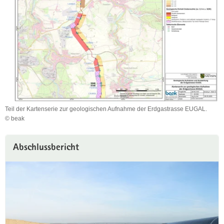
Teil der Kartenserie zur geologischen Aufnahme der Erdgastrasse EUGAL.
© beak
Teil
der
Kartenserie
Abschlussbericht
zur
geologischen
Aufnahme
der
Erdgastrasse
EUGAL.