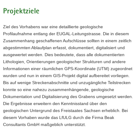
Voigtsdorfer
Höhe
Projektziele
zeigt.
Blickrichtug
nach
Ziel des Vorhabens war eine detaillierte geologische
SüdSüdOst.
Profilaufnahme entlang der EUGAL-Leitungstrasse. Die in diesem
Zusammenhang geschaffenen Aufschlüsse sollten in einem zeitlich
abgestimmten Ablaufplan erfasst, dokumentiert, digitalisiert und
ausgewertet werden. Dies bedeutete, dass alle dokumentierten
Lithologien, Orientierungen geologischer Strukturen und andere
Informationen einer räumlichen GPS-Koordinate (UTM) zugeordnet
wurden und nun in einem GIS-Projekt digital aufbereitet vorliegen.
Bis auf wenige Streckenabschnitte und unzugängliche Teilstrecken
konnte so eine nahezu zusammenhängende, geologische
Dokumentation und Digitalisierung des Grabens umgesetzt werden.
Die Ergebnisse erweitern den Kenntnisstand über den
geologischen Untergrund des Freistaates Sachsen erheblich. Bei
diesem Vorhaben wurde das LfULG durch die Firma Beak
Consultants GmbH maßgeblich unterstützt.