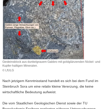
Gesteinsblock aus dunkelgrauem Gabbro mit goldglänzenden Nickel- und
Kupfer-haltigen Mineralen.
© LfULG
Gesteinsblock
aus
Nach jetzigem Kenntnisstand handelt es sich bei dem Fund im
dunkelgrauem
Steinbruch Sora um eine relativ kleine Vererzung, die keine
Gabbro
wirtschaftliche Bedeutung aufweist.
mit
goldglänzenden
Nickel-
Die vom Staatlichen Geologischen Dienst sowie der TU
und
Bergakademie Freiberg geplanten näheren Untersuchungen