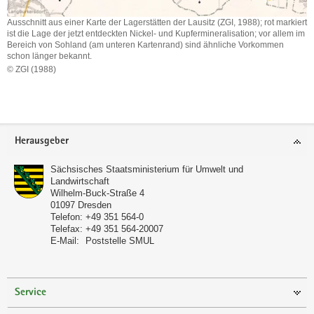
Ausschnitt aus einer Karte der Lagerstätten der Lausitz (ZGI, 1988); rot markiert
ist die Lage der jetzt entdeckten Nickel- und Kupfermineralisation; vor allem im
Bereich von Sohland (am unteren Kartenrand) sind ähnliche Vorkommen
schon länger bekannt.
© ZGI (1988)
Ausschnitt
aus
Weitere
einer
Information
Karte
Footer-
der
Herausgeber
Lagerstätten
Bereich
der
Sächsisches Staatsministerium für Umwelt und
Lausitz
Landwirtschaft
(ZGI,
Wilhelm-Buck-Straße 4
1988);
01097
Dresden
rot
Telefon:
+49 351 564-0
markiert
Telefax:
+49 351 564-20007
E-Mail:
Poststelle SMUL
ist
die
Lage
der
Service
jetzt
entdeckten