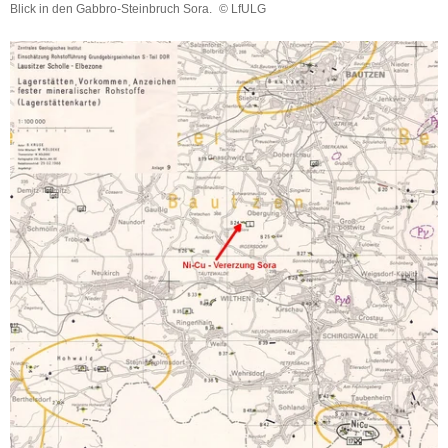
Blick in den Gabbro-Steinbruch Sora.
© LfULG
Blick
in
den
Gabbro-
Steinbruch
Sora.