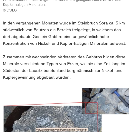
Kupfer-haltigen Mineralen.
a
© LfULG
v
Gesteinsblock
i
aus
In den vergangenen Monaten wurde im Steinbruch Sora ca. 5 km
dunkelgrauem
g
südwestlich von Bautzen ein Bereich freigelegt, in welchem das
Gabbro
a
dort abgebaute Gestein Gabbro eine ungewöhnlich hohe
mit
t
goldglänzenden
Konzentration von Nickel- und Kupfer-haltigen Mineralen aufweist.
i
Nickel-
o
und
Zusammen mit wechselnden Varietäten des Gabbros bilden diese
Kupfer-
n
Minerale verschiedene Typen von Erzen, wie sie eine Zeit lang im
haltigen
Südosten der Lausitz bei Sohland bergmännisch zur Nickel- und
Mineralen.
Kupfergewinnung abgebaut wurden.