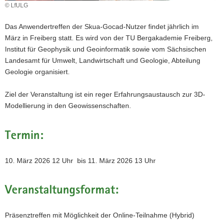
© LfULG
a
v
Das Anwendertreffen der Skua-Gocad-Nutzer findet jährlich im
i
März in Freiberg statt. Es wird von der TU Bergakademie Freiberg,
g
Institut für Geophysik und Geoinformatik sowie vom Sächsischen
a
Landesamt für Umwelt, Landwirtschaft und Geologie, Abteilung
t
Geologie organisiert.
i
o
Ziel der Veranstaltung ist ein reger Erfahrungsaustausch zur 3D-
n
Modellierung in den Geowissenschaften.
Termin:
10. März 2026 12 Uhr bis 11. März 2026 13 Uhr
Veranstaltungsformat:
Präsenztreffen mit Möglichkeit der Online-Teilnahme (Hybrid)