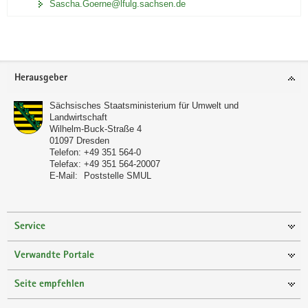
Sascha.Goerne@lfulg.sachsen.de
Footer-
Herausgeber
Bereich
Sächsisches Staatsministerium für Umwelt und
Landwirtschaft
Wilhelm-Buck-Straße 4
01097
Dresden
Telefon:
+49 351 564-0
Telefax:
+49 351 564-20007
E-Mail:
Poststelle SMUL
Service
Verwandte Portale
Seite empfehlen